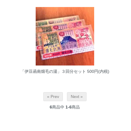
「伊豆函南畑毛の湯」３回分セット
500円(内税)
« Prev
Next »
6
商品中
1-6
商品