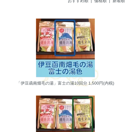
おすすめ順
|
価格順
| 新着順
「伊豆函南畑毛の湯」富士の湯10回分
1,500円(内税)