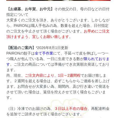
【お歳暮、お年賀、お中元】
その他父の日、母の日などの日付
指定について
大変多くのご注文を頂き、ありがとうございます。しかしなが
ら、PAIRONは職人手包みの為、数量を超えた場合、日付指定
のご注文を中止させて頂く場合がございます。
お早めにご注文
頂けますよう、宜しくお願い致します
。
【配送のご案内】
*2026年8月1日更新
PAIRONの餃子は
全て手作業
にて、手延べで皮を伸ばし一つ一
つ職人が包んでいる為、一日に生産できる数が
限られておりま
す
。ご注文の商品については準備ができ次第順次発送しており
ます。
尚、現在、
ご注文内容により、1日～2週間程
でお届け致しま
す。２週間を超える場合は、必ずこちらからご連絡を差し上げ
ます。お問合せが大変多い為、期間内、及び行き違いで発送を
させて頂いた場合は、返信を控えさせて頂く場合もございま
す。
（注）冷凍でのお届けの為、
３日以上不在の場合
、再配達料金
を追加でご請求させて頂く場合がございます。