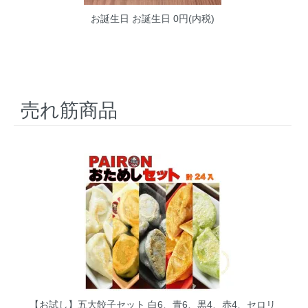
お誕生日
お誕生日 0円(内税)
売れ筋商品
【お試し】五大餃子セット 白6、青6、黒4、赤4、セロリ