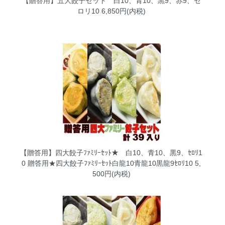
【贈答用】五大餃子セット 白10、青10、黒9、赤9、セ
ロリ10
6,850円(内税)
【贈答用】四大餃子ﾌｧﾐﾘｰｾｯﾄ★ 白10、青10、黒9、ｾﾛﾘ1
0
贈答用★四大餃子ﾌｧﾐﾘｰｾｯﾄ白龍10青龍10黒龍9ｾﾛﾘ10 5,
500円(内税)