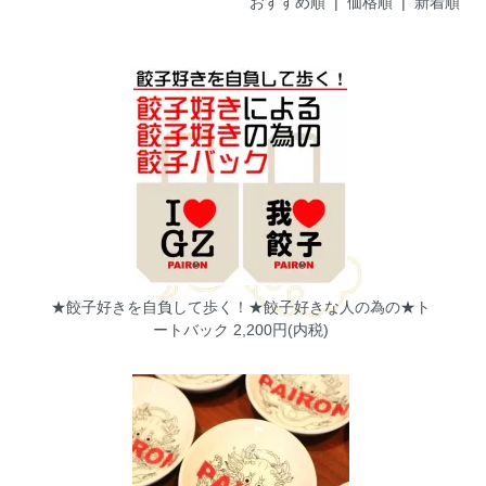
おすすめ順 |
価格順
|
新着順
★餃子好きを自負して歩く！★餃子好きな人の為の★ト
ートバック
2,200円(内税)