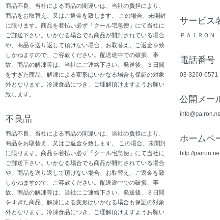
商品不良、当社による商品の間違いは、当社の負担により、
商品をお取替え、又はご返金を致します。 この場合、未開封
サービス
に限ります。商品を着払い必ず「クール宅急便」にて当社に
ご郵送下さい。いかなる場合でも商品が開封されている場合
ＰＡＩＲＯＮ
や、商品を送り返して頂けない場合、お取替え、ご返金を致
しかねますので、ご容赦ください。配送途中での破損、事
電話番号
故、商品の解凍等は、当社にご連絡下さい。発送後、３日間
をすぎた商品、解凍による変形はいかなる場合も保証の対象
03-3260-6571
外となります。冷凍食品につき、ご理解頂けますようお願い
致します。
公開メー
info@pairon.n
不良品
商品不良、当社による商品の間違いは、当社の負担により、
ホームペ
商品をお取替え、又はご返金を致します。 この場合、未開封
に限ります。商品を着払い必ず「クール宅急便」にて当社に
http://pairon.ne
ご郵送下さい。いかなる場合でも商品が開封されている場合
や、商品を送り返して頂けない場合、お取替え、ご返金を致
しかねますので、ご容赦ください。配送途中での破損、事
故、商品の解凍等は、当社にご連絡下さい。発送後、３日間
をすぎた商品、解凍による変形はいかなる場合も保証の対象
外となります。冷凍食品につき、ご理解頂けますようお願い