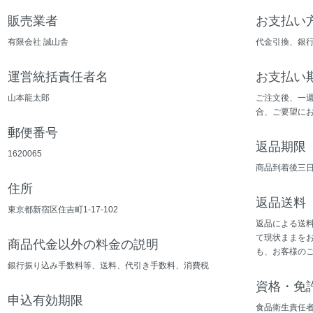
販売業者
お支払い
有限会社 誠山舎
代金引換、銀
運営統括責任者名
お支払い
山本龍太郎
ご注文後、一週
合、ご要望に
郵便番号
返品期限
1620065
商品到着後三
住所
返品送料
東京都新宿区住吉町1-17-102
返品による送
て現状ままをお
商品代金以外の料金の説明
も、お客様の
銀行振り込み手数料等、送料、代引き手数料、消費税
資格・免
申込有効期限
食品衛生責任