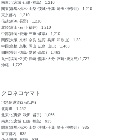
南東北(宮城･山形･福島) 1,210
関東(群馬･栃木･山梨･茨城･千葉･埼玉･神奈川) 1,210
東京都内 1,210
信越(新潟･長野) 1,210
北陸(富山･石川･福井) 1,210
中部(静岡･愛知･三重･岐阜) 1,210
関西(大阪･京都･奈良･滋賀･兵庫･和歌山) 1,33
中国(島根･鳥取･岡山･広島･山口) 1,463
四国(香川･徳島･愛媛･高知) 1,463
九州(福岡･佐賀･長崎･熊本･大分･宮崎･鹿児島) 1,727
沖縄 1,727
クロネコヤマト
宅急便運賃(2㎏以内)
北海道 1,452
北東北(青森･秋田･岩手) 1,056
南東北(宮城･山形･福島) 935
関東(群馬･栃木･山梨･茨城･千葉･埼玉･神奈川) 935
東京都内 935