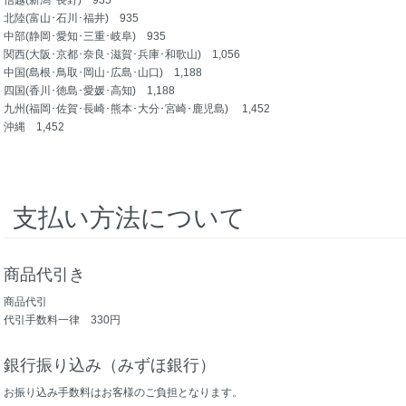
信越(新潟･長野) 935
北陸(富山･石川･福井) 935
中部(静岡･愛知･三重･岐阜) 935
関西(大阪･京都･奈良･滋賀･兵庫･和歌山) 1,056
中国(島根･鳥取･岡山･広島･山口) 1,188
四国(香川･徳島･愛媛･高知) 1,188
九州(福岡･佐賀･長崎･熊本･大分･宮崎･鹿児島) 1,452
沖縄 1,452
支払い方法について
商品代引き
商品代引
代引手数料一律 330円
銀行振り込み（みずほ銀行）
お振り込み手数料はお客様のご負担となります。