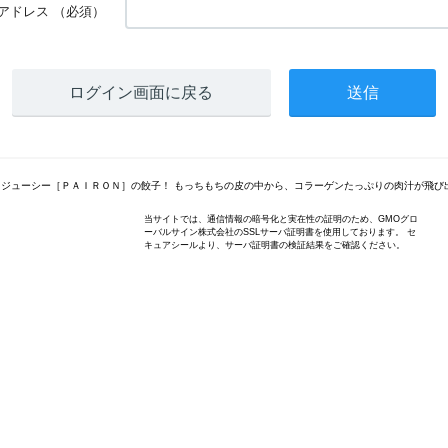
アドレス
（必須）
ログイン画面に戻る
ジューシー［ＰＡＩＲＯＮ］の餃子！ もっちもちの皮の中から、コラーゲンたっぷりの肉汁が飛び
当サイトでは、通信情報の暗号化と実在性の証明のため、GMOグロ
ーバルサイン株式会社のSSLサーバ証明書を使用しております。 セ
キュアシールより、サーバ証明書の検証結果をご確認ください。